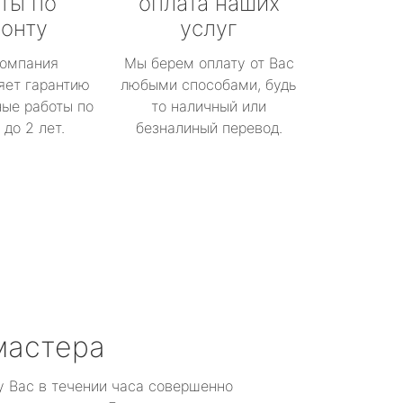
ты по
оплата наших
онту
услуг
омпания
Мы берем оплату от Вас
яет гарантию
любыми способами, будь
ые работы по
то наличный или
до 2 лет.
безналиный перевод.
мастера
у Вас в течении часа совершенно