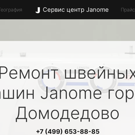
Сервис центр Janome
География
Прай
Ремонт швейны
ашин
Janome
гор
Домодедово
+7 (499) 653-88-85