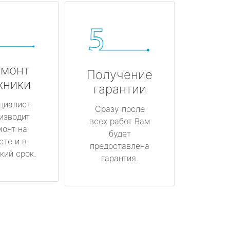
монт
Получение
хники
гарантии
циалист
Сразу после
изводит
всех работ Вам
монт на
будет
сте и в
предоставлена
кий срок.
гарантия.