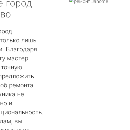
e
город
во
ород
только лишь
. Благодаря
ту мастер
 точную
 предложить
об ремонта.
хника не
но и
кциональность.
лам, вы