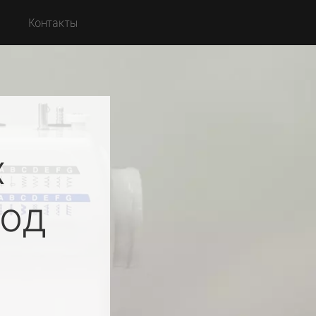
с
Контакты
х
од