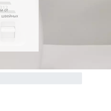
и от
у швейных