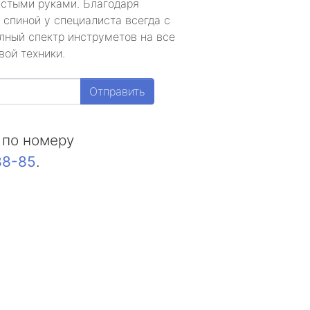
устыми руками. Благодаря
 спиной у специалиста всегда с
лный спектр инструметов на все
вой техники.
Отправить
 по номеру
88-85
.