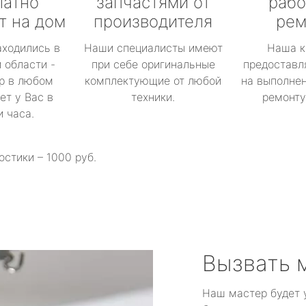
латно
запчастями от
рабо
т на дом
производителя
рем
аходились в
Наши специалисты имеют
Наша к
 области -
при себе оригинальные
предоставл
р в любом
комплектующие от любой
на выполнен
ет у Вас в
техники.
ремонту 
и часа.
остики – 1000 руб.
Вызвать 
Наш мастер будет 