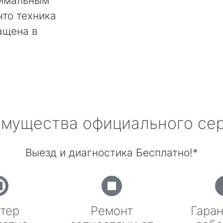
тимальным
что техника
ащена в
мущества официального се
Выезд и диагностика Бесплатно!*
тер
Ремонт
Гаран