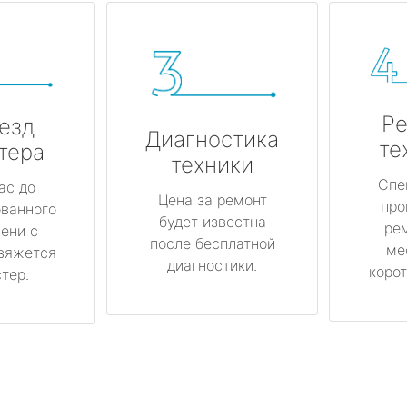
Ре
езд
Диагностика
те
тера
техники
Спе
ас до
Цена за ремонт
про
ованного
будет известна
ре
ени с
после бесплатной
ме
вяжется
диагностики.
корот
тер.