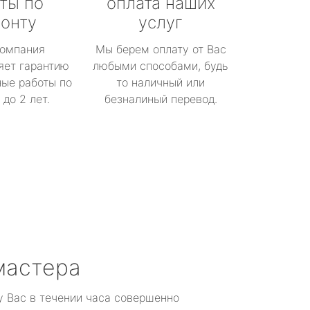
ты по
оплата наших
онту
услуг
омпания
Мы берем оплату от Вас
яет гарантию
любыми способами, будь
ые работы по
то наличный или
до 2 лет.
безналиный перевод.
мастера
у Вас в течении часа совершенно