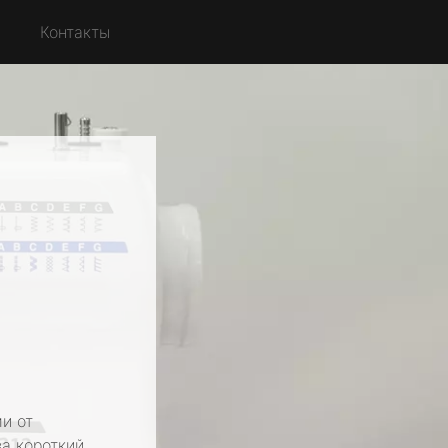
с
Контакты
и от
за короткий