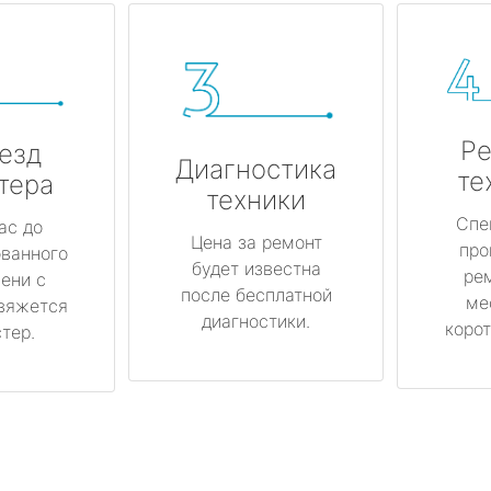
Ре
езд
Диагностика
те
тера
техники
Спе
ас до
Цена за ремонт
про
ованного
будет известна
ре
ени с
после бесплатной
ме
вяжется
диагностики.
корот
тер.