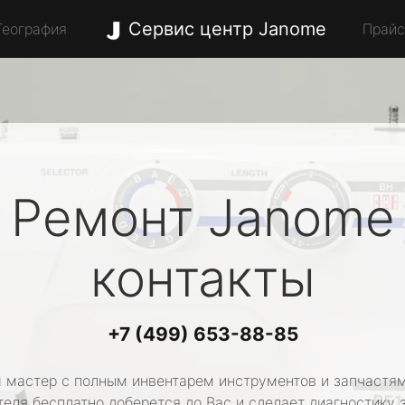
Сервис центр Janome
География
Прай
Ремонт
Janome
контакты
+7 (499) 653-88-85
 мастер с полным инвентарем инструментов и запчастям
еля бесплатно доберется до Вас и сделает диагностику 