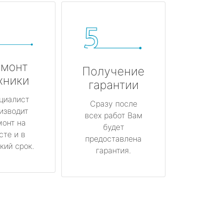
монт
Получение
хники
гарантии
циалист
Сразу после
изводит
всех работ Вам
монт на
будет
сте и в
предоставлена
кий срок.
гарантия.