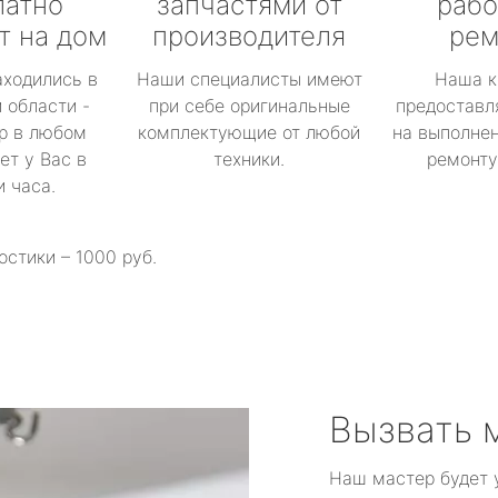
латно
запчастями от
рабо
т на дом
производителя
рем
аходились в
Наши специалисты имеют
Наша к
 области -
при себе оригинальные
предоставл
р в любом
комплектующие от любой
на выполнен
ет у Вас в
техники.
ремонту 
и часа.
остики – 1000 руб.
Вызвать 
Наш мастер будет 