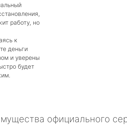
мальный
сстановления,
ит работу, но
аясь к
те деньги
ом и уверены
быстро будет
жим.
мущества официального се