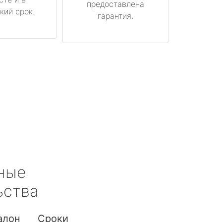
предоставлена
кий срок.
гарантия.
ные
ьства
алон
Сроки