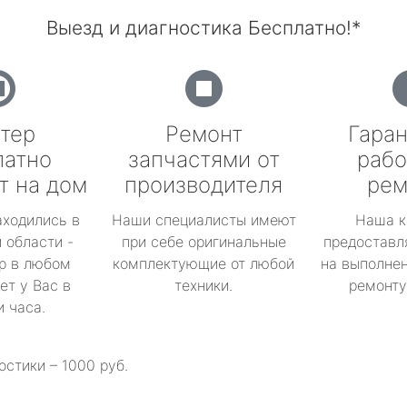
Выезд и диагностика Бесплатно!*
тер
Ремонт
Гаран
латно
запчастями от
рабо
т на дом
производителя
рем
аходились в
Наши специалисты имеют
Наша к
 области -
при себе оригинальные
предоставл
р в любом
комплектующие от любой
на выполнен
ет у Вас в
техники.
ремонту 
и часа.
остики – 1000 руб.