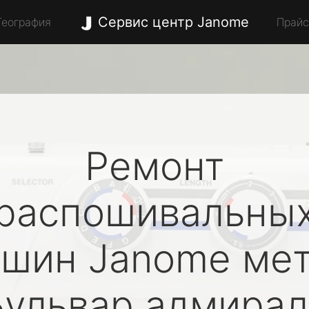
Сервис центр Janome
География
Прай
Ремонт
распошивальны
ашин
Janome
мет
Бульвар адмирал