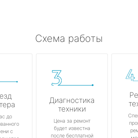
Схема работы
Ре
езд
Диагностика
те
тера
техники
Спе
ас до
Цена за ремонт
про
ованного
будет известна
ре
ени с
после бесплатной
ме