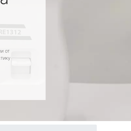
и от
стику