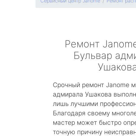
Сервисный центр Janome
Ремонт рас
Ремонт
Janom
Бульвар адм
Ушаков
Срочный ремонт Janome м
адмирала Ушакова выполн
лишь лучшими профессио
Благодаря своему многол
мастер может быстро опр
точную причину неисправн