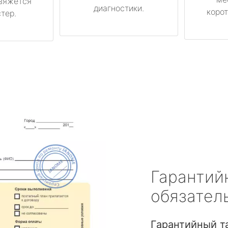
вяжется
диагностики.
корот
тер.
Гарантий
обязател
Гарантийный т