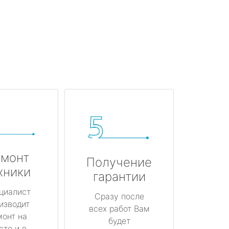
монт
Получение
хники
гарантии
циалист
Сразу после
изводит
всех работ Вам
монт на
будет
сте и в