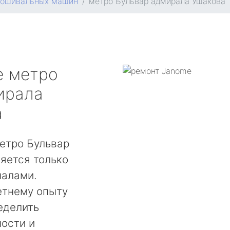
пошивальных машин
метро Бульвар адмирала Ушакова
e
метро
ирала
а
етро Бульвар
яется только
налами.
етнему опыту
еделить
ости и