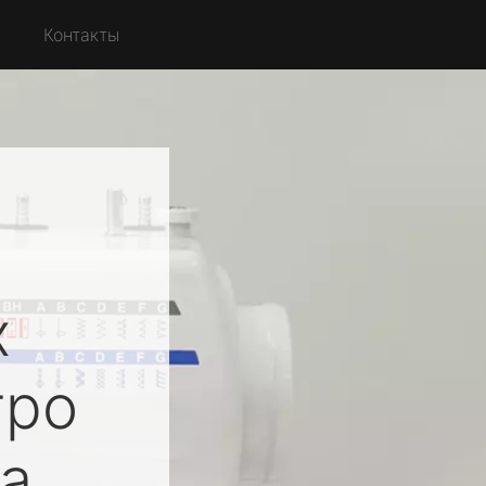
с
Контакты
х
ро
а